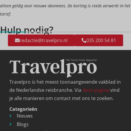
alleen geldig voor nieuwe abonnees. De korting is reeds verwerkt in het
tarief
.
Hulp nodig?
redactie@travelpro.nl
035 200 54 81
Travelpro is het meest toonaangevende vakblad in
de Nederlandse reisbranche. Via
deze pagina
vind
je alle manieren om contact met ons te zoeken.
Categorieën
Nieuws
Blogs