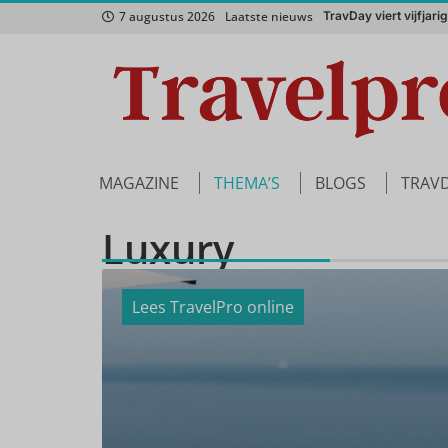
7 augustus 2026
Laatste nieuws
Nordic
Het Zuidwesten van A
MAGAZINE
THEMA’S
BLOGS
TRAV
Luxury
Lees TravelPro online