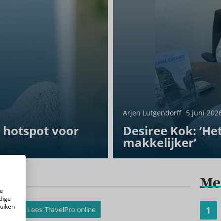
Arjen Lutgendorff
5 juni 202
 hotspot voor
Desiree Kok: ‘Het
makkelijker’
Me
e
dige
ruiken
1
Lees TravelPro online