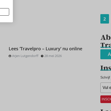
2
Ab
Tr
Lees ‘Travelpro – Luxury’ nu online
A
Arjen Lutgendorff
28 mei 2026
In
Schrijf
INSC