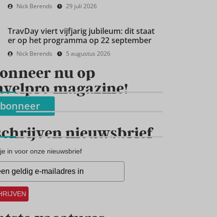
Nick Berends
29 juli 2026
TravDay viert vijfjarig jubileum: dit staat
er op het programma op 22 september
Nick Berends
5 augustus 2026
onneer nu op
avelpro magazine!
bonneer
schrijven nieuwsbrief
 je in voor onze nieuwsbrief
HRIJVEN