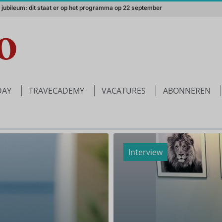
merika in de winter? Een absolute aanrader!
DAY
TRAVECADEMY
VACATURES
ABONNEREN
Interview