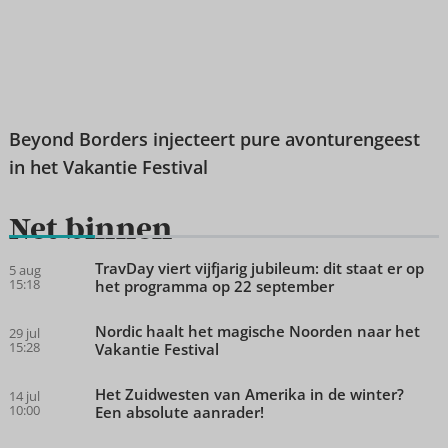
Beyond Borders injecteert pure avonturengeest
in het Vakantie Festival
Net binnen
TravDay viert vijfjarig jubileum: dit staat er op
5 aug
15:18
het programma op 22 september
Nordic haalt het magische Noorden naar het
29 jul
15:28
Vakantie Festival
Het Zuidwesten van Amerika in de winter?
14 jul
10:00
Een absolute aanrader!