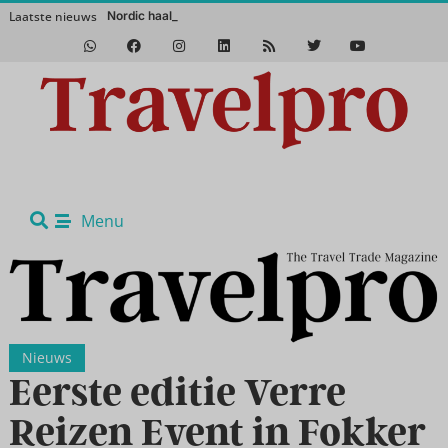
Laatste nieuws
Nordic haalt het mag
Het Zuidwesten van Amerika in de winter? Een absolute aanrader!
Menu
Nieuws
Eerste editie Verre
Reizen Event in Fokker