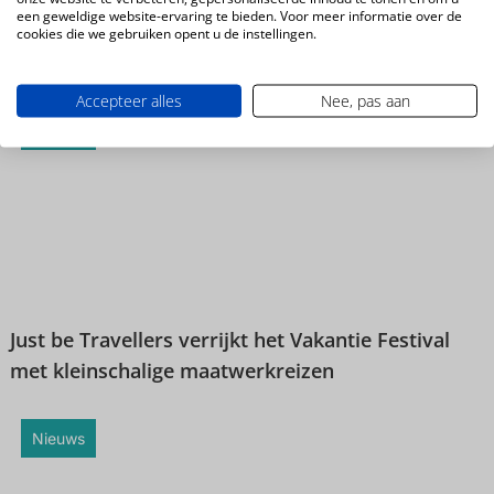
een geweldige website-ervaring te bieden. Voor meer informatie over de
cookies die we gebruiken opent u de instellingen.
Napels in de winter: Italië op zijn allerbest
Accepteer alles
Nee, pas aan
Nieuws
Just be Travellers verrijkt het Vakantie Festival
met kleinschalige maatwerkreizen
Nieuws