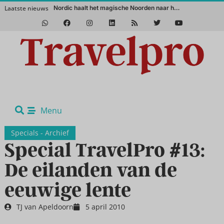
Laatste nieuws
Nordic haalt het magische Noorden naar het Vakantie F
Het Zuidwesten van Amerika in de winter? Een absolute aanrader!
Menu
Specials - Archief
Special TravelPro #13:
De eilanden van de
eeuwige lente
TJ van Apeldoorn
5 april 2010