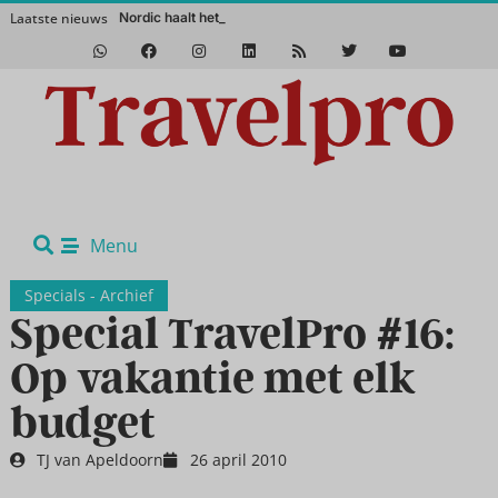
Laatste nieuws
Nordic haalt het magische
Het Zuidwesten van Amerika in de winter? Een absolute aanrader!
Menu
Specials - Archief
Special TravelPro #16:
Op vakantie met elk
budget
TJ van Apeldoorn
26 april 2010