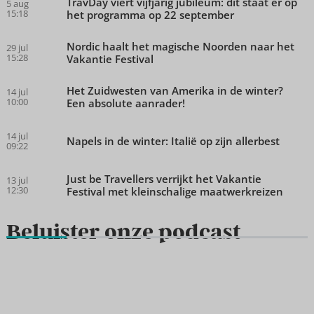
TravDay viert vijfjarig jubileum: dit staat er op
5 aug
15:18
het programma op 22 september
Nordic haalt het magische Noorden naar het
29 jul
15:28
Vakantie Festival
Het Zuidwesten van Amerika in de winter?
14 jul
10:00
Een absolute aanrader!
14 jul
Napels in de winter: Italië op zijn allerbest
09:22
Just be Travellers verrijkt het Vakantie
13 jul
12:30
Festival met kleinschalige maatwerkreizen
Beluister onze podcast