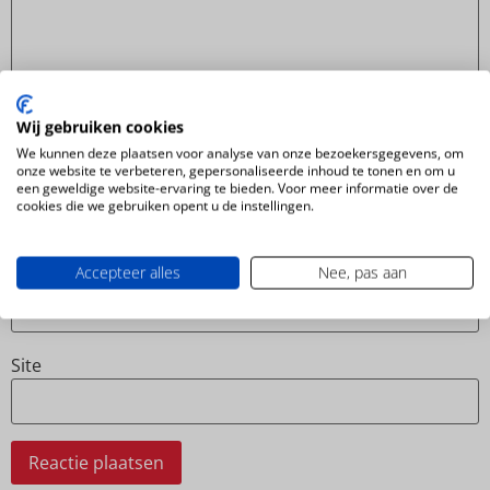
Wij gebruiken cookies
Hou me op de hoogte van nieuwe reacties via e-mail.
We kunnen deze plaatsen voor analyse van onze bezoekersgegevens, om
onze website te verbeteren, gepersonaliseerde inhoud te tonen en om u
Naam
*
een geweldige website-ervaring te bieden. Voor meer informatie over de
cookies die we gebruiken opent u de instellingen.
E-mail
*
Accepteer alles
Nee, pas aan
Site