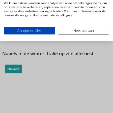
We kunnen deze plaatsen voor analyse van onze bezoekersgegevens, om
Magazine
onze website te verbeteren, gepersonaliseerde inhoud te tonen en om u
een geweldige website-ervaring te bieden. Voor meer informatie over de
cookies die we gebruiken opent u de instellingen.
Accepteer alles
Nee, pas aan
Napels in de winter: Italië op zijn allerbest
Nieuws