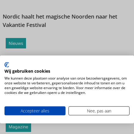
Nordic haalt het magische Noorden naar het
Vakantie Festival
Nieuws
Wij gebruiken cookies
We kunnen deze plaatsen voor analyse van onze bezoekersgegevens, om
onze website te verbeteren, gepersonaliseerde inhoud te tonen en om u
een geweldige website-ervaring te bieden. Voor meer informatie over de
cookies die we gebruiken opent u de instellingen.
Het Zuidwesten van Amerika in de winter? Een
absolute aanrader!
Accepteer alles
Nee, pas aan
Magazine