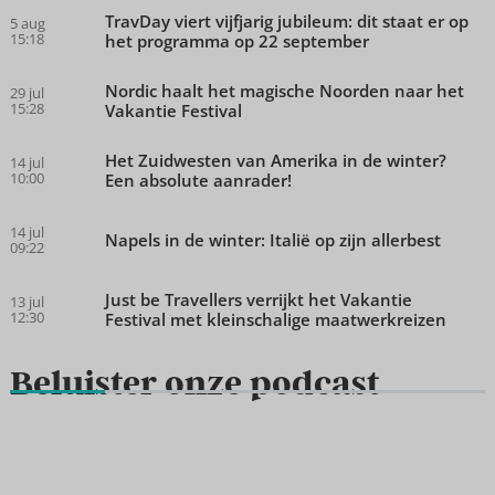
TravDay viert vijfjarig jubileum: dit staat er op
5 aug
15:18
het programma op 22 september
Nordic haalt het magische Noorden naar het
29 jul
15:28
Vakantie Festival
Het Zuidwesten van Amerika in de winter?
14 jul
10:00
Een absolute aanrader!
14 jul
Napels in de winter: Italië op zijn allerbest
09:22
Just be Travellers verrijkt het Vakantie
13 jul
12:30
Festival met kleinschalige maatwerkreizen
Beluister onze podcast