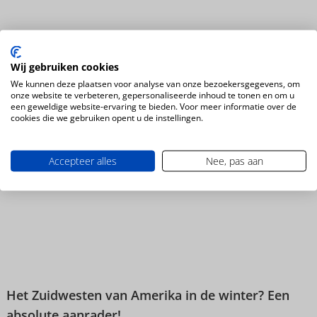
Wij gebruiken cookies
We kunnen deze plaatsen voor analyse van onze bezoekersgegevens, om
onze website te verbeteren, gepersonaliseerde inhoud te tonen en om u
Nordic haalt het magische Noorden naar het
een geweldige website-ervaring te bieden. Voor meer informatie over de
Vakantie Festival
cookies die we gebruiken opent u de instellingen.
Accepteer alles
Nee, pas aan
Nieuws
Het Zuidwesten van Amerika in de winter? Een
absolute aanrader!