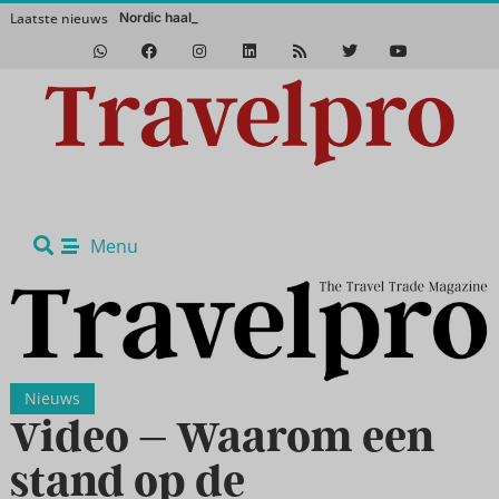
Laatste nieuws
Nordic haalt het magisc
Het Zuidwesten van Amerika in de winter? Een absolute aanrader!
Menu
Nieuws
Video – Waarom een
stand op de