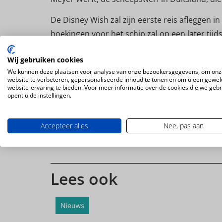
De Disney Wish zal zijn eerste reis afleggen 
boekingen voor het schip zal op een later tijd
Deel dit artikel
Wij gebruiken cookies
We kunnen deze plaatsen voor analyse van onze bezoekersgegevens, om onz
website te verbeteren, gepersonaliseerde inhoud te tonen en om u een gewel
website-ervaring te bieden. Voor meer informatie over de cookies die we geb
Dylan Cinjee
opent u de instellingen.
Dylan werkt al jaren als redac
Accepteer alles
Nee, pas aan
direct de kans om aan de sl
Nederland.
Lees ook
Nieuws