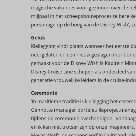
magische vakanties voor gezinnen over de hele
mijlpaal in het scheepsbouwproces te bereiken
personage op de boeg van de Disney Wish’, z
Geluk
Kiellegging vindt plaats wanneer het eerste b
neergelaten en een nieuw geslagen munt onder
gemaakt voor de Disney Wish is Kapitein Minn
Disney Cruise Line schepen als onderdeel van 
generatie vrouwelijke leiders in de cruise-indu
Ceremonie
‘In maritieme traditie is kiellegging het cerem
Gennotte (manager portefeuilleprojectmanage
tijdens de ceremonie overhandigde. ‘Vandaa
en ik kan niet trotser zijn op onze Imagineers
Meyer Werft, de scheepswerf in Duitsland, die