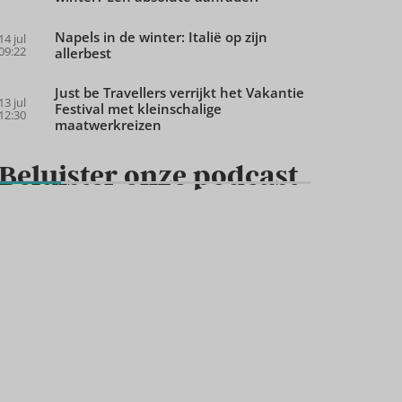
Napels in de winter: Italië op zijn
14 jul
09:22
allerbest
Just be Travellers verrijkt het Vakantie
13 jul
Festival met kleinschalige
12:30
maatwerkreizen
Beluister onze podcast