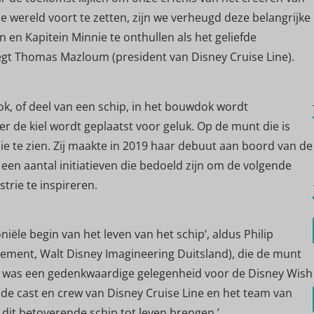
 wereld voort te zetten, zijn we verheugd deze belangrijke
 en Kapitein Minnie te onthullen als het geliefde
egt Thomas Mazloum (president van Disney Cruise Line).
lok, of deel van een schip, in het bouwdok wordt
 de kiel wordt geplaatst voor geluk. Op de munt die is
ie te zien. Zij maakte in 2019 haar debuut aan boord van de
een aantal initiatieven die bedoeld zijn om de volgende
strie te inspireren.
oniële begin van het leven van het schip’, aldus Philip
ment, Walt Disney Imagineering Duitsland), die de munt
g was een gedenkwaardige gelegenheid voor de Disney Wish
, de cast en crew van Disney Cruise Line en het team van
 dit betoverende schip tot leven brengen.’