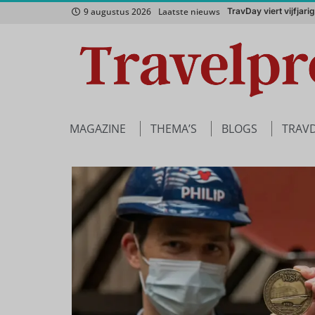
9 augustus 2026
Laatste nieuws
Nordic haalt h
Het Zuidwesten van A
MAGAZINE
THEMA’S
BLOGS
TRAV