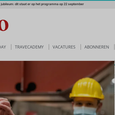
merika in de winter? Een absolute aanrader!
DAY
TRAVECADEMY
VACATURES
ABONNEREN