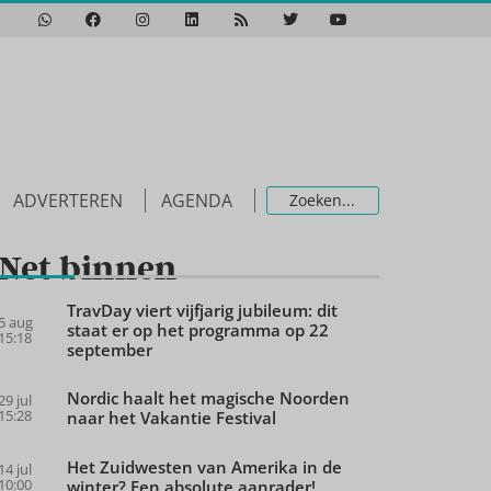
ADVERTEREN
AGENDA
Net binnen
TravDay viert vijfjarig jubileum: dit
5 aug
staat er op het programma op 22
15:18
september
Nordic haalt het magische Noorden
29 jul
15:28
naar het Vakantie Festival
Het Zuidwesten van Amerika in de
14 jul
10:00
winter? Een absolute aanrader!