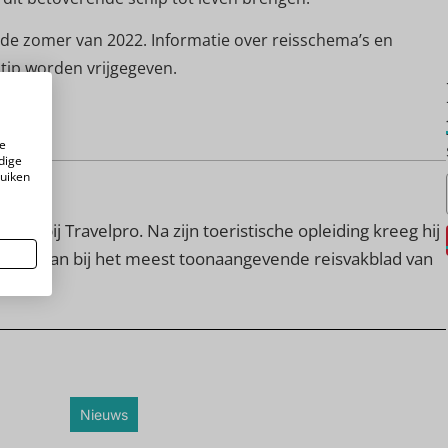
in de zomer van 2022. Informatie over reisschema’s en
stip worden vrijgegeven.
e
dige
ruiken
teur bij Travelpro. Na zijn toeristische opleiding kreeg hij
ag te gaan bij het meest toonaangevende reisvakblad van
Nieuws