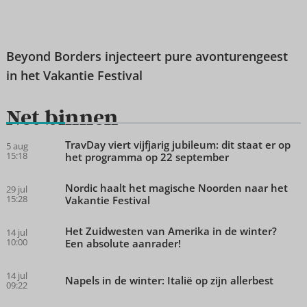
Beyond Borders injecteert pure avonturengeest
in het Vakantie Festival
Net binnen
TravDay viert vijfjarig jubileum: dit staat er op
5 aug
15:18
het programma op 22 september
Nordic haalt het magische Noorden naar het
29 jul
15:28
Vakantie Festival
Het Zuidwesten van Amerika in de winter?
14 jul
10:00
Een absolute aanrader!
14 jul
Napels in de winter: Italië op zijn allerbest
09:22