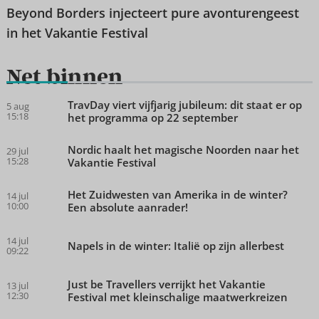
Beyond Borders injecteert pure avonturengeest
in het Vakantie Festival
Net binnen
TravDay viert vijfjarig jubileum: dit staat er op
5 aug
15:18
het programma op 22 september
Nordic haalt het magische Noorden naar het
29 jul
15:28
Vakantie Festival
Het Zuidwesten van Amerika in de winter?
14 jul
10:00
Een absolute aanrader!
14 jul
Napels in de winter: Italië op zijn allerbest
09:22
Just be Travellers verrijkt het Vakantie
13 jul
12:30
Festival met kleinschalige maatwerkreizen