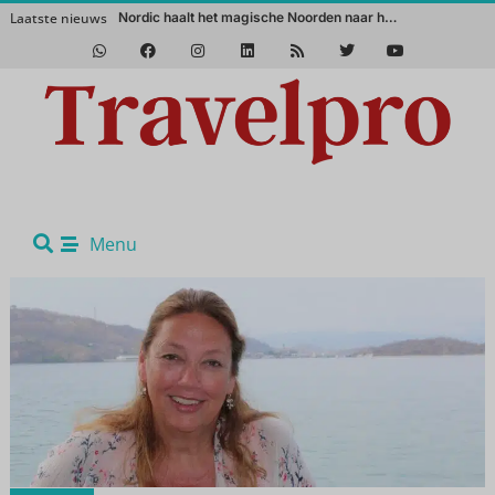
Laatste nieuws
Nordic haalt het magische Noorden naar het Vakantie Festival
Het Zuidwesten van Amerika in de winter? Een absolute aanrader!
Menu