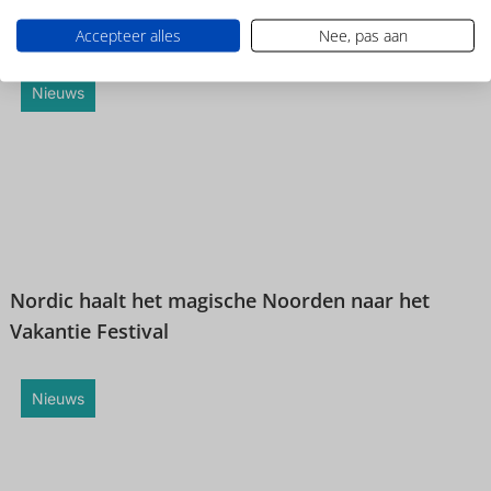
programma op 22 september
Accepteer alles
Nee, pas aan
Nieuws
Nordic haalt het magische Noorden naar het
Vakantie Festival
Nieuws