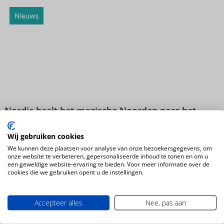
Nieuws
Nordic haalt het magische Noorden naar het
Vakantie Festival
Wij gebruiken cookies
We kunnen deze plaatsen voor analyse van onze bezoekersgegevens, om
Nieuws
onze website te verbeteren, gepersonaliseerde inhoud te tonen en om u
een geweldige website-ervaring te bieden. Voor meer informatie over de
cookies die we gebruiken opent u de instellingen.
Accepteer alles
Nee, pas aan