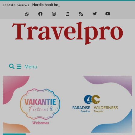
Laatste nieuws
Nordic haalt het magisc
Het Zuidwesten van Amerika in de winter? Een absolute aanrader!
Menu