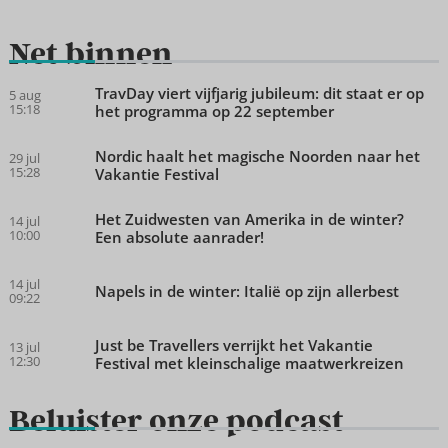
Net binnen
TravDay viert vijfjarig jubileum: dit staat er op
5 aug
15:18
het programma op 22 september
Nordic haalt het magische Noorden naar het
29 jul
15:28
Vakantie Festival
Het Zuidwesten van Amerika in de winter?
14 jul
10:00
Een absolute aanrader!
14 jul
Napels in de winter: Italië op zijn allerbest
09:22
Just be Travellers verrijkt het Vakantie
13 jul
12:30
Festival met kleinschalige maatwerkreizen
Beluister onze podcast