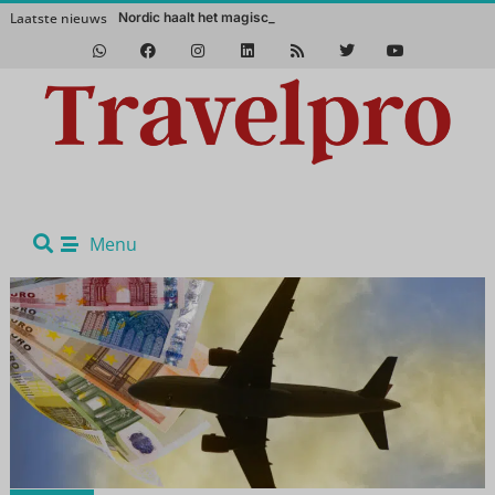
Laatste nieuws
Nordic haalt het magische Noorden n
Het Zuidwesten van Amerika in de winter? Een absolute aanrader!
Menu