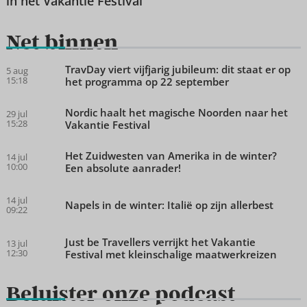
in het Vakantie Festival
Net binnen
TravDay viert vijfjarig jubileum: dit staat er op
5 aug
15:18
het programma op 22 september
Nordic haalt het magische Noorden naar het
29 jul
15:28
Vakantie Festival
Het Zuidwesten van Amerika in de winter?
14 jul
10:00
Een absolute aanrader!
14 jul
Napels in de winter: Italië op zijn allerbest
09:22
Just be Travellers verrijkt het Vakantie
13 jul
12:30
Festival met kleinschalige maatwerkreizen
Beluister onze podcast