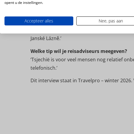
opent u de instellingen.
‘Tsjechië biedt een breed scala aan alternatiev
faciliteiten, zoals sleeweides, sleebanen en r
Accepteer alles
Nee, pas aan
sneeuwschoenwandelen en langlaufroutes. Oo
idyllische bergdorpjes verkennen of helemaal
Janské Lázně.’
Welke tip wil je reisadviseurs meegeven?
‘Tsjechië is voor veel mensen nog relatief on
telefonisch.’
Dit interview staat in Travelpro – winter 2026.