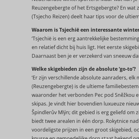
Reuzengebergte of het Ertsgebergte? En wat z
(Tsjecho Reizen) deelt haar tips voor de ultie
Waarom is Tsjechië een interessante wint
‘Tsjechië is een erg aantrekkelijke bestemmi
en relatief dicht bij huis ligt. Het eerste ski
Daarnaast ben je er verzekerd van sneeuw dank
Welke skigebieden zijn de absolute ‘go-to’?
‘Er zijn verschillende absolute aanraders, el
(Reuzengebergte) is de ultieme familiebestemm
waaronder het verbonden Pec pod Sněžkou en 
skipas. Je vindt hier bovendien luxueuze nie
Špindlerův Mlýn; dit gebied is erg geliefd om 
biedt twee arealen in één dorp. Rokytnice nad 
voordeligste prijzen in een groot skigebied, 
knusse en gemoedelijke dorp staat bekend om