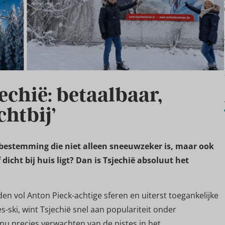
echië: betaalbaar,
htbij’
tbestemming die niet alleen sneeuwzeker is, maar ook
dicht bij huis ligt? Dan is Tsjechië absoluut het
en vol Anton Pieck-achtige sferen en uiterst toegankelijke
s-ski, wint Tsjechië snel aan populariteit onder
nu precies verwachten van de pistes in het