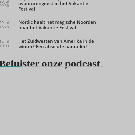
30 jul
avonturengeest in het Vakantie
09:56
Festival
Nordic haalt het magische Noorden
29 jul
15:28
naar het Vakantie Festival
Het Zuidwesten van Amerika in de
14 jul
10:00
winter? Een absolute aanrader!
Beluister onze podcast