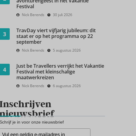
avonturengeest in het Vakantie
Festival
Nick Berends
30 juli 2026
TravDay viert vijfjarig jubileum: dit
3
staat er op het programma op 22
september
Nick Berends
5 augustus 2026
Just be Travellers verrijkt het Vakantie
4
Festival met kleinschalige
maatwerkreizen
Nick Berends
6 augustus 2026
Inschrijven
nieuwsbrief
Schrijf je in voor onze nieuwsbrief