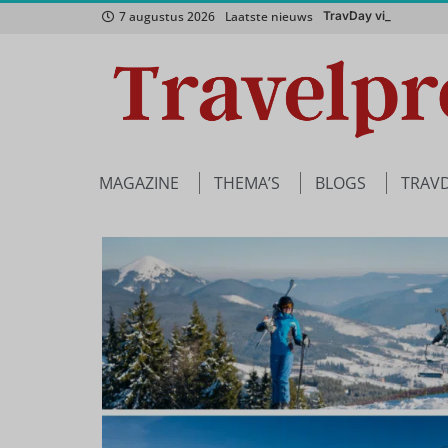
7 augustus 2026
Laatste nieuws
TravDay viert vijfjarig
Beyond Borders inject
MAGAZINE
THEMA’S
BLOGS
TRAV