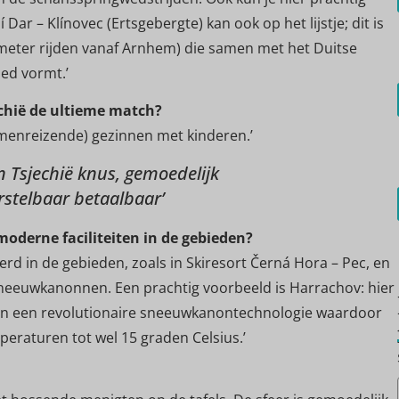
ar – Klínovec (Ertsgebergte) kan ook op het lijstje; dit is
ometer rijden vanaf Arnhem) die samen met het Duitse
ied vormt.’
echië de ultieme match?
menreizende) gezinnen met kinderen.’
in Tsjechië knus, gemoedelijk
stelbaar betaalbaar’
oderne faciliteiten in de gebieden?
erd in de gebieden, zoals in Skiresort Černá Hora – Pec, en
 sneeuwkanonnen. Een prachtig voorbeeld is Harrachov: hier
d in een revolutionaire sneeuwkanontechnologie waardoor
eraturen tot wel 15 graden Celsius.’