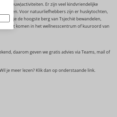
e (sneeuw)activiteiten. Er zijn veel kindvriendelijke
odelbanen. Voor natuurliefhebbers zijn er huskytochten,
k kun je de hoogste berg van Tsjechië bewandelen,
 tot rust komen in het wellnesscentrum of kuuroord van
bekend, daarom geven we gratis advies via Teams, mail of
 Wil je meer lezen? Klik dan op onderstaande link.