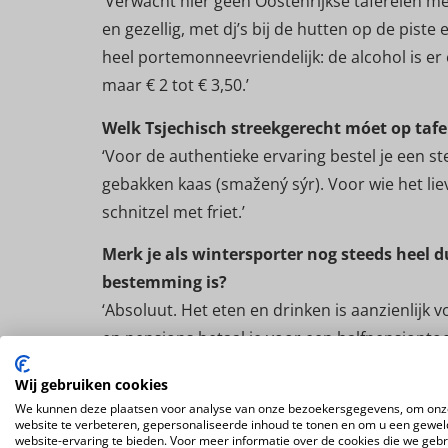
‘Verwacht hier geen Oostenrijkse taferelen me
en gezellig, met dj’s bij de hutten op de piste
heel portemonneevriendelijk: de alcohol is er 
maar € 2 tot € 3,50.’
Welk Tsjechisch streekgerecht móet op tafe
‘Voor de authentieke ervaring bestel je een st
gebakken kaas (smažený sýr). Voor wie het lie
schnitzel met friet.’
Merk je als wintersporter nog steeds heel 
bestemming is?
‘Absoluut. Het eten en drinken is aanzienlijk v
en pensions betaal je voor een halfpensiontoe
schelen behoorlijk: een zesdaagse skipas kos
Wij gebruiken cookies
negen jaar, waarbij er ook aantrekkelijke gezi
We kunnen deze plaatsen voor analyse van onze bezoekersgegevens, om onz
website te verbeteren, gepersonaliseerde inhoud te tonen en om u een gewel
Wat heeft Tsjechië te bieden voor de vakanti
website-ervaring te bieden. Voor meer informatie over de cookies die we geb