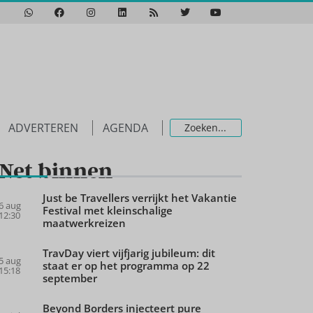
ADVERTEREN
AGENDA
Net binnen
Just be Travellers verrijkt het Vakantie
6 aug
Festival met kleinschalige
12:30
maatwerkreizen
TravDay viert vijfjarig jubileum: dit
5 aug
staat er op het programma op 22
15:18
september
Beyond Borders injecteert pure