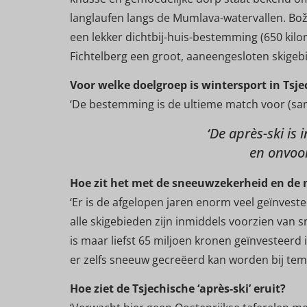
langlaufen langs de Mumlava-watervallen. Boží D
een lekker dichtbij-huis-bestemming (650 kil
Fichtelberg een groot, aaneengesloten skigeb
Voor welke doelgroep is wintersport in Tsj
‘De bestemming is de ultieme match voor (sa
‘De après-ski is 
en onvoor
Hoe zit het met de sneeuwzekerheid en de m
‘Er is de afgelopen jaren enorm veel geïnveste
alle skigebieden zijn inmiddels voorzien van
is maar liefst 65 miljoen kronen geïnvesteer
er zelfs sneeuw gecreëerd kan worden bij temp
Hoe ziet de Tsjechische ‘après-ski’ eruit?