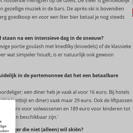
t hossende menigten op de tafels. De sfeer is gemoedelijk
 en gezellige muziek in de bars. De après-ski is bovendien
erg goedkoop en voor een liter bier betaal je nog steeds
l staan na een intensieve dag in de sneeuw?
evige portie goulash met knedlíky (knoedels) of de klassieke
ver wat simpeler houdt, is er natuurlijk ook gewoon
duidelijk in de portemonnee dat het een betaalbare
oordeliger; een diner heb je vaak al voor 16 euro. Bij hotels
slag (ontbijt en diner) vaak maar 29 euro. Ook de liftpassen
t 250 euro voor volwassenen en 189 euro voor kinderen tot
nspassen beschikbaar zijn.’
e
dige
eganger die niet (alleen) wil skiën?
ruiken