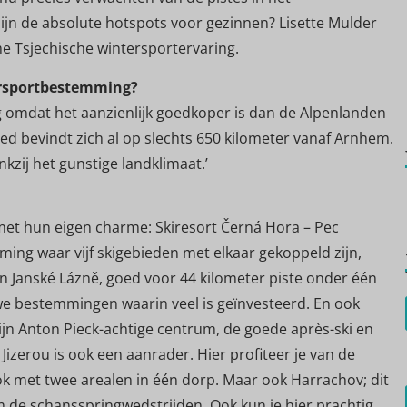
ijn de absolute hotspots voor gezinnen? Lisette Mulder
me Tsjechische wintersportervaring.
ersportbestemming?
ng omdat het aanzienlijk goedkoper is dan de Alpenlanden
gebied bevindt zich al op slechts 650 kilometer vanaf Arnhem.
zij het gunstige landklimaat.’
k met hun eigen charme: Skiresort Černá Hora – Pec
ing waar vijf skigebieden met elkaar gekoppeld zijn,
Janské Lázně, goed voor 44 kilometer piste onder één
uwe bestemmingen waarin veel is geïnvesteerd. En ook
zijn Anton Pieck-achtige centrum, de goede après-ski en
Jizerou is ook een aanrader. Hier profiteer je van de
ook met twee arealen in één dorp. Maar ook Harrachov; dit
 de schansspringwedstrijden. Ook kun je hier prachtig