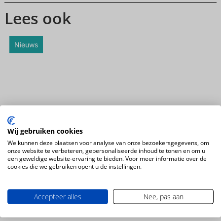
Lees ook
Nieuws
Wij gebruiken cookies
TravDay viert vijfjarig jubileum: dit staat er op het
We kunnen deze plaatsen voor analyse van onze bezoekersgegevens, om
programma op 22 september
onze website te verbeteren, gepersonaliseerde inhoud te tonen en om u
een geweldige website-ervaring te bieden. Voor meer informatie over de
cookies die we gebruiken opent u de instellingen.
Nieuws
Accepteer alles
Nee, pas aan