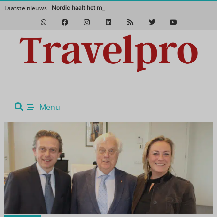
Laatste nieuws
Nordic haalt het magische No
Het Zuidwesten van Amerika in de winter? Een absolute aanrader!
Menu