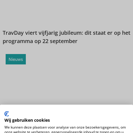
TravDay viert vijfjarig jubileum: dit staat er op het
programma op 22 september
Nieuws
Nordic haalt het magische Noorden naar het
Wij gebruiken cookies
Vakantie Festival
We kunnen deze plaatsen voor analyse van onze bezoekersgegevens, om
onze website te verbeteren, gepersonaliseerde inhoud te tonen en om u