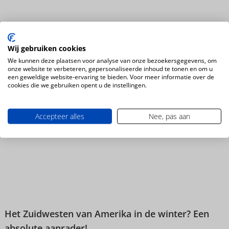
Wij gebruiken cookies
We kunnen deze plaatsen voor analyse van onze bezoekersgegevens, om
onze website te verbeteren, gepersonaliseerde inhoud te tonen en om u
Nordic haalt het magische Noorden naar het
een geweldige website-ervaring te bieden. Voor meer informatie over de
Vakantie Festival
cookies die we gebruiken opent u de instellingen.
Accepteer alles
Nee, pas aan
Nieuws
Het Zuidwesten van Amerika in de winter? Een
absolute aanrader!