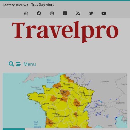
Laatste nieuws
TravDay viert vijfjarig
Beyond Borders injecteert pure avonturengeest in het Vakantie Festival
Menu