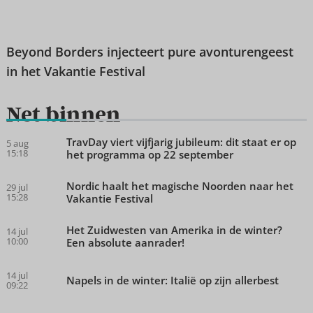
Beyond Borders injecteert pure avonturengeest
in het Vakantie Festival
Net binnen
TravDay viert vijfjarig jubileum: dit staat er op
5 aug
15:18
het programma op 22 september
Nordic haalt het magische Noorden naar het
29 jul
15:28
Vakantie Festival
Het Zuidwesten van Amerika in de winter?
14 jul
10:00
Een absolute aanrader!
14 jul
Napels in de winter: Italië op zijn allerbest
09:22