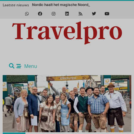
Laatste nieuws
Nordic haalt het magische Noorden naar het Vakantie
Het Zuidwesten van Amerika in de winter? Een absolute aanrader!
Menu