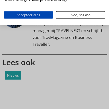
cookies die we gebruiken opent u de instellingen.
Arjen Lutgendorff
Accepteer alles
Nee, pas aan
Arjen werkt sinds januari 2007 bij
Travelpro. Daarnaast is hij community
manager bij TRAVELNEXT en schrijft hij
voor TravMagazine en Business
Traveller.
Lees ook
Nieuws