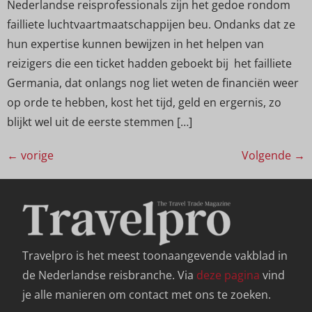
Nederlandse reisprofessionals zijn het gedoe rondom
failliete luchtvaartmaatschappijen beu. Ondanks dat ze
hun expertise kunnen bewijzen in het helpen van
reizigers die een ticket hadden geboekt bij het failliete
Germania, dat onlangs nog liet weten de financiën weer
op orde te hebben, kost het tijd, geld en ergernis, zo
blijkt wel uit de eerste stemmen […]
←
vorige
Volgende
→
Travelpro is het meest toonaangevende vakblad in
de Nederlandse reisbranche. Via
deze pagina
vind
je alle manieren om contact met ons te zoeken.