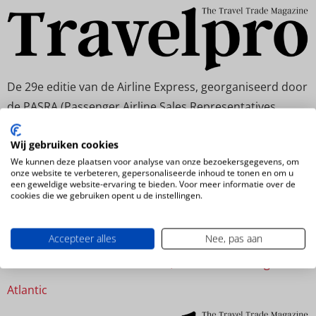
De 29e editie van de Airline Express, georganiseerd door
de PASRA (Passenger Airline Sales Representatives
Association), is gisteravond van start gegaan in het
Wij gebruiken cookies
Corendon Village Hotel Amsterdam in Badhoeverdorp.
We kunnen deze plaatsen voor analyse van onze bezoekersgegevens, om
De speeddate-avonden met airline vertegenwoordigers
onze website te verbeteren, gepersonaliseerde inhoud te tonen en om u
is zo populair, dat de Airline Express Commissie met
een geweldige website-ervaring te bieden. Voor meer informatie over de
cookies die we gebruiken opent u de instellingen.
Margreeth Kappert (voorzitter), Marlies Bokx (secretaris)
en Marcin van Gijlswijk (penningmeester) erover […]
Accepteer alles
Nee, pas aan
Codeshare-overeenkomst KLM, Air France en Virgin
Atlantic