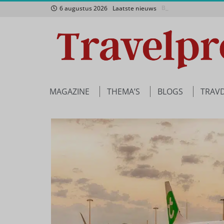
6 augustus 2026
Laatste nieuws
Beyond Borders injec
Nordic haalt het magi
MAGAZINE
THEMA’S
BLOGS
TRAV