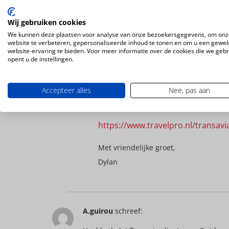
Ik vraag me af wanneer komt Rabat aan de
Wij gebruiken cookies
We kunnen deze plaatsen voor analyse van onze bezoekersgegevens, om onz
website te verbeteren, gepersonaliseerde inhoud te tonen en om u een gewel
website-ervaring te bieden. Voor meer informatie over de cookies die we geb
opent u de instellingen.
Dylan Cinjee
schreef:
Hi Elmekki,
Accepteer alles
Nee, pas aan
Transavia gaat vanaf november naar R
https://www.travelpro.nl/transavi
Met vriendelijke groet,
Dylan
A.guirou
schreef: