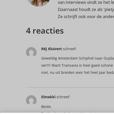
van interviews vindt ze het 
Daarnaast houdt ze als 'pietj
Ze schrijft ook voor de and
4 reacties
RKJ Kluivert
schreef:
Geweldig Amsterdam Schiphol naar Oujda Ma
ver!!!! Want Transavia is heel goed schone
niet, nu uit breiden voor het heel jaar bed
Elmekki
schreef:
Beste,
Een heel goede keuze. Vooral voor mense