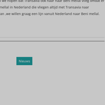
en we hopen dat Transavia ook naar naar Beni mellal vlieg omdat er
mellal in Nederland die vliegen altijd met Transavia naar
n ,we willen graag een lijn vanuit Nederland naar Beni mellal.
Nieuws