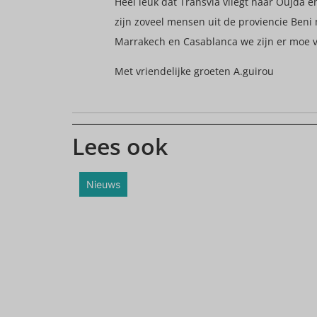
Heel leuk dat Transvia vliegt naar Oujda 
zijn zoveel mensen uit de proviencie Beni 
Marrakech en Casablanca we zijn er moe va
Met vriendelijke groeten A.guirou
Lees ook
Nieuws