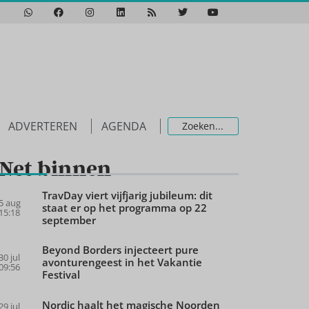
ADVERTEREN
AGENDA
Net binnen
TravDay viert vijfjarig jubileum: dit
5 aug
staat er op het programma op 22
15:18
september
Beyond Borders injecteert pure
30 jul
avonturengeest in het Vakantie
09:56
Festival
Nordic haalt het magische Noorden
29 jul